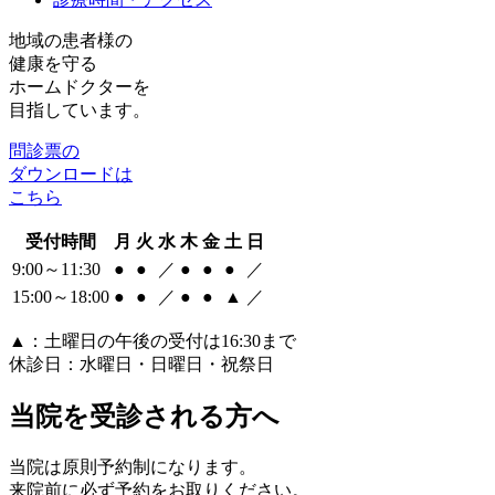
地域の患者様の
健康を守る
ホームドクターを
目指しています。
問診票の
ダウンロードは
こちら
受付時間
月
火
水
木
金
土
日
9:00～11:30
●
●
／
●
●
●
／
15:00～18:00
●
●
／
●
●
▲
／
▲
：土曜日の午後の受付は16:30まで
休診日：水曜日・日曜日・祝祭日
当院を受診される方へ
当院は
原則予約制
になります。
来院前に
必ず予約
をお取りください。