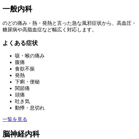
一般内科
のどの痛み・熱・発熱と言った急な風邪症状から、高血圧・
糖尿病や高脂血症など幅広く対応します。
よくある症状
咳・喉の痛み
腹痛
食欲不振
発熱
下痢・便秘
関節痛
頭痛
吐き気
動悸・息切れ
一覧を見る
脳神経内科