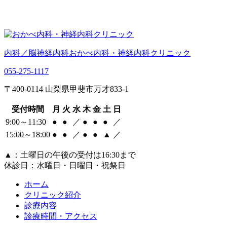
内科／脳神経内科
おかべ内科・神経内科クリニック
055-275-1117
〒400-0114 山梨県甲斐市万才833-1
受付時間
月
火
水
木
金
土
日
9:00～11:30
●
●
／
●
●
●
／
15:00～18:00
●
●
／
●
●
▲
／
▲
：土曜日の午後の受付は16:30まで
休診日：水曜日・日曜日・祝祭日
ホーム
クリニック紹介
診療内容
診療時間・アクセス